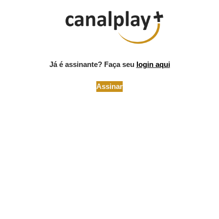
Já é assinante? Faça seu
login aqui
Assinar
A maior plataforma de conteúdo
online para adquirir conhecimento
para usar na sua Serralheria
O que você vai ter aqui no CANALPLAY+ são diversos