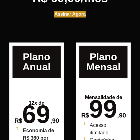
Assinar Agora
Plano
Plano
Anual
Mensal
MAIS
ESCOLHIDO
Mensalidade de
99
12x de
69
R$
,90
R$
,90
Acesso
Economia de
ilimitado
R$ 360 por