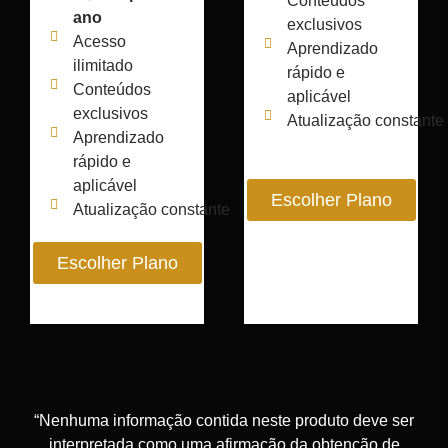
Conteúdos
ano
exclusivos
Acesso
Aprendizado
ilimitado
rápido e
Conteúdos
aplicável
exclusivos
Atualização constante
Aprendizado
rápido e
aplicável
Escolher Plano
Atualização constante
Escolher Plano
“Nenhuma informação contida neste produto deve ser
interpretada como uma afirmação da obtenção de