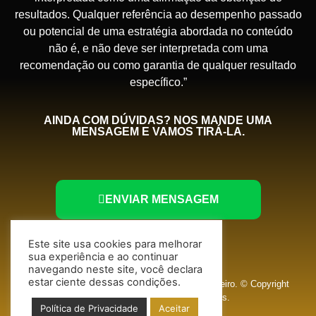
resultados. Qualquer referência ao desempenho passado
ou potencial de uma estratégia abordada no conteúdo
não é, e não deve ser interpretada com uma
recomendação ou como garantia de qualquer resultado
específico.”
AINDA COM DÚVIDAS? NOS MANDE UMA
MENSAGEM E VAMOS TIRÁ-LA.
ENVIAR MENSAGEM
Este site usa cookies para melhorar
sua experiência e ao continuar
navegando neste site, você declara
estar ciente dessas condições.
CANALPLAY+ é um produto do Canal do Serralheiro. © Copyright
Canal do Serralheiro. Todos os direitos reservados.
Política de Privacidade
Aceitar